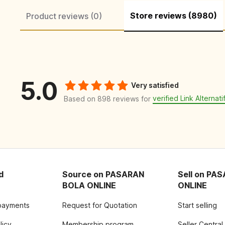
Store reviews (8980)
Product reviews (0)
5.0
Very satisfied
verified Link Alternati
Based on 898 reviews for
d
Source on PASARAN
Sell on PA
BOLA ONLINE
ONLINE
payments
Request for Quotation
Start selling
licy
Membership program
Seller Central