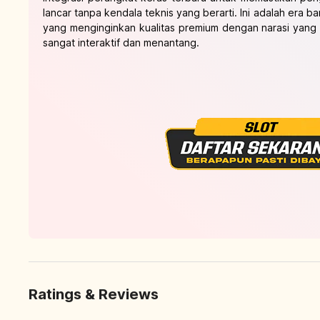
lancar tanpa kendala teknis yang berarti. Ini adalah era
yang menginginkan kualitas premium dengan narasi yang
sangat interaktif dan menantang.
Ratings & Reviews